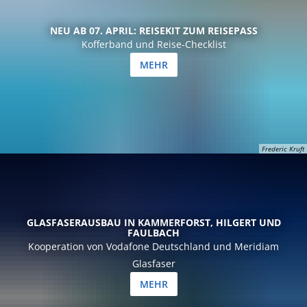
NEU AB 07. APRIL: REISEKIT ZUM REISEPASS
Kofferband und Reise-Checklist
MEHR
Frederic Kruft
GLASFASERAUSBAU IN KAMMERFORST, HILGERT UND
FAULBACH
Kooperation von Vodafone Deutschland und Meridiam
Glasfaser
MEHR