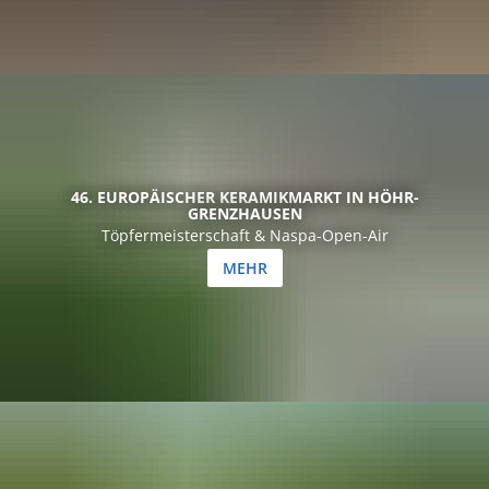
46. EUROPÄISCHER KERAMIKMARKT IN HÖHR-
GRENZHAUSEN
Töpfermeisterschaft & Naspa-Open-Air
MEHR