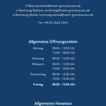
E-Mail: poststelle@hoehr-grenzhausen.de
e-Rechnung Rathaus: rechnung@hoehr-grenzhausen.de
e-Rechnung Werke: rechnung-werke@hoehr-grenzhausen.de
Tel: +49 (0) 2624 104 0
Allgemeine Öffnungszeiten
Montag
08:00
-
12:00
Uhr
13:00
-
18:00
Von 08:00 bis 12:00 Uhr
Uhr
Von 13:00 bis 18:00 Uhr
Dienstag
08:00
-
12:00
Uhr
Von 08:00 bis 12:00 Uhr
Mittwoch
08:00
-
12:00
Uhr
13:00
-
16:00
Von 08:00 bis 12:00 Uhr
Uhr
Von 13:00 bis 16:00 Uhr
Donnerstag
08:00
-
12:00
Uhr
13:00
-
16:00
Von 08:00 bis 12:00 Uhr
Uhr
Von 13:00 bis 16:00 Uhr
Freitag
08:00
-
12:00
Uhr
Von 08:00 bis 12:00 Uhr
Allgemeine Hinweise