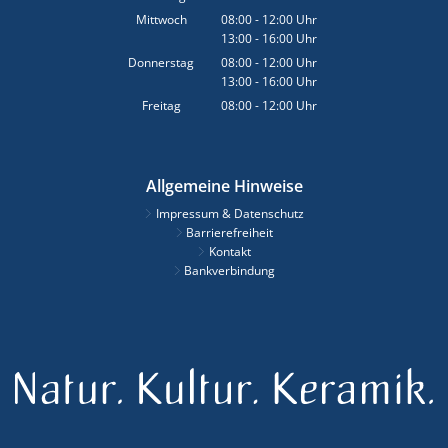
Von 08:00 bis 12:00 Uhr
Mittwoch
08:00
-
12:00
Uhr
13:00
-
16:00
Von 08:00 bis 12:00 Uhr
Uhr
Von 13:00 bis 16:00 Uhr
Donnerstag
08:00
-
12:00
Uhr
13:00
-
16:00
Von 08:00 bis 12:00 Uhr
Uhr
Von 13:00 bis 16:00 Uhr
Freitag
08:00
-
12:00
Uhr
Von 08:00 bis 12:00 Uhr
Allgemeine Hinweise
Impressum & Datenschutz
Barrierefreiheit
Kontakt
Bankverbindung