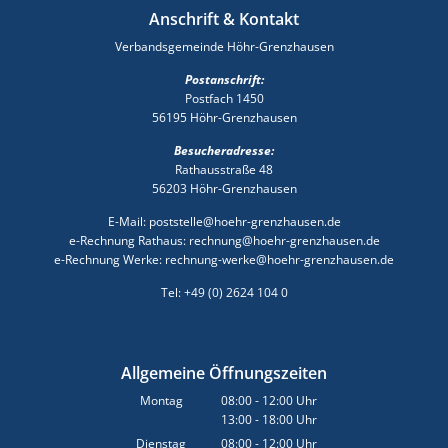
Anschrift & Kontakt
Verbandsgemeinde Höhr-Grenzhausen
Postanschrift:
Postfach 1450
56195 Höhr-Grenzhausen
Besucheradresse:
Rathausstraße 48
56203 Höhr-Grenzhausen
E-Mail: poststelle@hoehr-grenzhausen.de
e-Rechnung Rathaus: rechnung@hoehr-grenzhausen.de
e-Rechnung Werke: rechnung-werke@hoehr-grenzhausen.de
Tel: +49 (0) 2624 104 0
Allgemeine Öffnungszeiten
Montag
08:00
-
12:00
Uhr
13:00
-
18:00
Von 08:00 bis 12:00 Uhr
Uhr
Von 13:00 bis 18:00 Uhr
Dienstag
08:00
-
12:00
Uhr