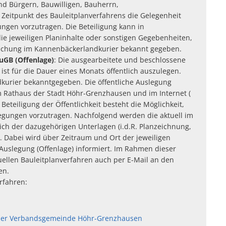
und Bürgern, Bauwilligen, Bauherrn,
Zeitpunkt des Bauleitplanverfahrens die Gelegenheit
ngen vorzutragen. Die Beteiligung kann in
die jeweiligen Planinhalte oder sonstigen Gegebenheiten,
tlichung im Kannenbäckerlandkurier bekannt gegeben.
uGB (Offenlage)
: Die ausgearbeitete und beschlossene
t für die Dauer eines Monats öffentlich auszulegen.
kurier bekanntgegeben. Die öffentliche Auslegung
m Rathaus der Stadt Höhr-Grenzhausen und im Internet (
Beteiligung der Öffentlichkeit besteht die Möglichkeit,
regungen vorzutragen. Nachfolgend werden die aktuell im
lich der dazugehörigen Unterlagen (i.d.R. Planzeichnung,
. Dabei wird über Zeitraum und Ort der jeweiligen
n Auslegung (Offenlage) informiert. Im Rahmen dieser
ellen Bauleitplanverfahren auch per E-Mail an den
en.
rfahren:
 der Verbandsgemeinde Höhr-Grenzhausen