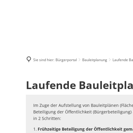
Menü
Suchen
Kontakt
Sie sind hier:
Bürgerportal
Bauleitplanung
Laufende Ba
Laufende
Laufende Bauleitpl
Bauleitplanverfahren
Im Zuge der Aufstellung von Bauleitplänen (Flä
Beteiligung der Öffentlichkeit (Bürgerbeteiligun
in 2 Schritten:
Frühzeitige Beteiligung der Öffentlichkeit ge