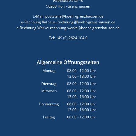
Rathausstraße 48
56203 Höhr-Grenzhausen
E-Mail: poststelle@hoehr-grenzhausen.de
e-Rechnung Rathaus: rechnung@hoehr-grenzhausen.de
e-Rechnung Werke: rechnung-werke@hoehr-grenzhausen.de
Tel: +49 (0) 2624 104 0
Allgemeine Öffnungszeiten
Montag
08:00
-
12:00
Uhr
13:00
-
18:00
Von 08:00 bis 12:00 Uhr
Uhr
Von 13:00 bis 18:00 Uhr
Dienstag
08:00
-
12:00
Uhr
Von 08:00 bis 12:00 Uhr
Mittwoch
08:00
-
12:00
Uhr
13:00
-
16:00
Von 08:00 bis 12:00 Uhr
Uhr
Von 13:00 bis 16:00 Uhr
Donnerstag
08:00
-
12:00
Uhr
13:00
-
16:00
Von 08:00 bis 12:00 Uhr
Uhr
Von 13:00 bis 16:00 Uhr
Freitag
08:00
-
12:00
Uhr
Von 08:00 bis 12:00 Uhr