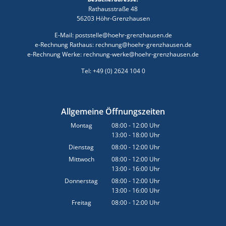
Rathausstraße 48
56203 Höhr-Grenzhausen
E-Mail: poststelle@hoehr-grenzhausen.de
e-Rechnung Rathaus: rechnung@hoehr-grenzhausen.de
e-Rechnung Werke: rechnung-werke@hoehr-grenzhausen.de
Tel: +49 (0) 2624 104 0
Allgemeine Öffnungszeiten
Montag
08:00
-
12:00
Uhr
13:00
-
18:00
Von 08:00 bis 12:00 Uhr
Uhr
Von 13:00 bis 18:00 Uhr
Dienstag
08:00
-
12:00
Uhr
Von 08:00 bis 12:00 Uhr
Mittwoch
08:00
-
12:00
Uhr
13:00
-
16:00
Von 08:00 bis 12:00 Uhr
Uhr
Von 13:00 bis 16:00 Uhr
Donnerstag
08:00
-
12:00
Uhr
13:00
-
16:00
Von 08:00 bis 12:00 Uhr
Uhr
Von 13:00 bis 16:00 Uhr
Freitag
08:00
-
12:00
Uhr
Von 08:00 bis 12:00 Uhr