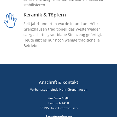
stabilisieren.
Keramik & Töpfern
Seit Jahrhunderten wurde in und um Höhr-
Grenzhausen traditionell das Westerwälder
salzglasierte, grau-blaue Steinzeug gefertigt.
Heute gibt es nur noch wenige traditionelle
Betriebe.
Anschrift & Kontakt
Verbandsgemeinde Höhr-Grenzhausen
Postanschrift:
Postfach 1450
56195 Höhr-Grenzhausen
Besucheradresse: