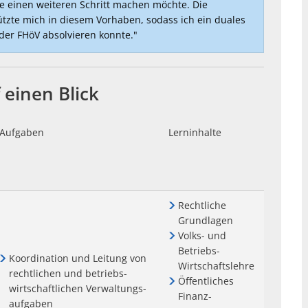
re einen weiteren Schritt machen möchte. Die
te mich in diesem Vorhaben, sodass ich ein duales
der FHöV absolvieren konnte."
 einen Blick
Aufgaben
Lerninhalte
Rechtliche
Grundlagen
Volks- und
Betriebs-
Koordination und Leitung von
Wirtschaftslehre
rechtlichen und betriebs-
Öffentliches
wirtschaftlichen Verwaltungs-
Finanz-
aufgaben