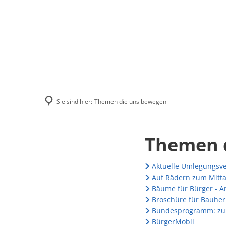
Menü
Suchen
Kontakt
Sie sind hier:
Themen die uns bewegen
Themen
Themen 
die
Aktuelle Umlegungsv
Auf Rädern zum Mitta
uns
Bäume für Bürger - A
Broschüre für Bauher
Bundesprogramm: zuk
bewegen
BürgerMobil