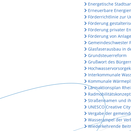
Energetische Stadtsa
Erneuerbare Energie
Förderrichtlinie zur
Förderung gestalter
Förderung privater E
Förderung von Anlag
Gemeindeschwester 
Glasfaserausbau in 
Grundsteuerreform
Grußwort des Bürger
Hochwasservorsorgek
Interkommunale Wass
Kommunale Wärmepl
Lärmaktionsplan Rhei
Radmobilitätskonzept
Straßennamen und ih
UNESCO Creative City
Vergabe der gemeind
Wasserampel der Ve
Wiederkehrende Beit