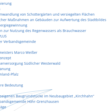
nierung
n
 Umwandlung von Schottergärten und versiegelten Flächen
ischer Maßnahmen an Gebäuden zur Aufwertung des Stadtbildes
nergiegewinnung
en zur Nutzung des Regenwassers als Brauchwasser
PLUS
der Verbandsgemeinde
meisters Marco Weißer
onzept
erversorgung Südlicher Westerwald
anung
nland-Pfalz
re Bedeutung
eeigenen Baugrundstücke im Neubaugebiet „Kirchhahn“
rbandsgemeinde Höhr-Grenzhausen
räge