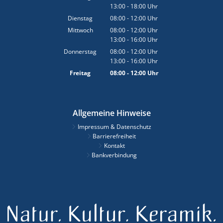
13:00
-
18:00
Von 08:00 bis 12:00 Uhr
Uhr
Von 13:00 bis 18:00 Uhr
Dienstag
08:00
-
12:00
Uhr
Von 08:00 bis 12:00 Uhr
Mittwoch
08:00
-
12:00
Uhr
13:00
-
16:00
Von 08:00 bis 12:00 Uhr
Uhr
Von 13:00 bis 16:00 Uhr
Donnerstag
08:00
-
12:00
Uhr
13:00
-
16:00
Von 08:00 bis 12:00 Uhr
Uhr
Von 13:00 bis 16:00 Uhr
Freitag
08:00
-
12:00
Uhr
Von 08:00 bis 12:00 Uhr
Allgemeine Hinweise
Impressum & Datenschutz
Barrierefreiheit
Kontakt
Bankverbindung