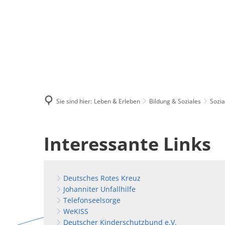
Menü
Suchen
Kontakt
Sie sind hier:
Leben & Erleben
Bildung & Soziales
Sozia
Soziales
Interessante Links
Deutsches Rotes Kreuz
Johanniter Unfallhilfe
Telefonseelsorge
WeKISS
Deutscher Kinderschutzbund e.V.