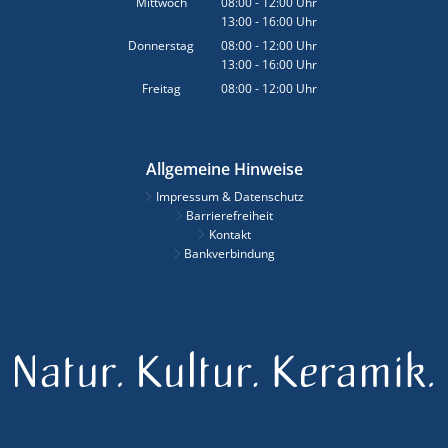
Mittwoch
08:00
-
12:00
Uhr
13:00
-
16:00
Von 08:00 bis 12:00 Uhr
Uhr
Von 13:00 bis 16:00 Uhr
Donnerstag
08:00
-
12:00
Uhr
13:00
-
16:00
Von 08:00 bis 12:00 Uhr
Uhr
Von 13:00 bis 16:00 Uhr
Freitag
08:00
-
12:00
Uhr
Von 08:00 bis 12:00 Uhr
Allgemeine Hinweise
Impressum & Datenschutz
Barrierefreiheit
Kontakt
Bankverbindung