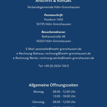
Anschrift & Kontakt
Verbandsgemeinde Höhr-Grenzhausen
Postanschrift:
Postfach 1450
56195 Höhr-Grenzhausen
Besucheradresse:
Rathausstraße 48
56203 Höhr-Grenzhausen
E-Mail: poststelle@hoehr-grenzhausen.de
e-Rechnung Rathaus: rechnung@hoehr-grenzhausen.de
e-Rechnung Werke: rechnung-werke@hoehr-grenzhausen.de
Tel: +49 (0) 2624 104 0
Allgemeine Öffnungszeiten
Montag
08:00
-
12:00
Uhr
13:00
-
18:00
Von 08:00 bis 12:00 Uhr
Uhr
Von 13:00 bis 18:00 Uhr
Dienstag
08:00
-
12:00
Uhr
Von 08:00 bis 12:00 Uhr