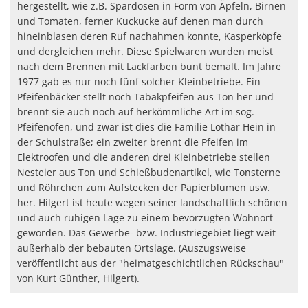
hergestellt, wie z.B. Spardosen in Form von Äpfeln, Birnen
und Tomaten, ferner Kuckucke auf denen man durch
hineinblasen deren Ruf nachahmen konnte, Kasperköpfe
und dergleichen mehr. Diese Spielwaren wurden meist
nach dem Brennen mit Lackfarben bunt bemalt. Im Jahre
1977 gab es nur noch fünf solcher Kleinbetriebe. Ein
Pfeifenbäcker stellt noch Tabakpfeifen aus Ton her und
brennt sie auch noch auf herkömmliche Art im sog.
Pfeifenofen, und zwar ist dies die Familie Lothar Hein in
der Schulstraße; ein zweiter brennt die Pfeifen im
Elektroofen und die anderen drei Kleinbetriebe stellen
Nesteier aus Ton und Schießbudenartikel, wie Tonsterne
und Röhrchen zum Aufstecken der Papierblumen usw.
her. Hilgert ist heute wegen seiner landschaftlich schönen
und auch ruhigen Lage zu einem bevorzugten Wohnort
geworden. Das Gewerbe- bzw. Industriegebiet liegt weit
außerhalb der bebauten Ortslage. (Auszugsweise
veröffentlicht aus der "heimatgeschichtlichen Rückschau"
von Kurt Günther, Hilgert).