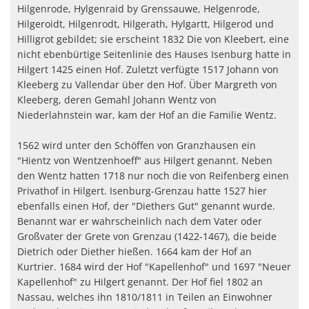
Hilgenrode, Hylgenraid by Grenssauwe, Helgenrode,
Hilgeroidt, Hilgenrodt, Hilgerath, Hylgartt, Hilgerod und
Hilligrot gebildet; sie erscheint 1832 Die von Kleebert, eine
nicht ebenbürtige Seitenlinie des Hauses Isenburg hatte in
Hilgert 1425 einen Hof. Zuletzt verfügte 1517 Johann von
Kleeberg zu Vallendar über den Hof. Über Margreth von
Kleeberg, deren Gemahl Johann Wentz von
Niederlahnstein war, kam der Hof an die Familie Wentz.
1562 wird unter den Schöffen von Granzhausen ein
"Hientz von Wentzenhoeff" aus Hilgert genannt. Neben
den Wentz hatten 1718 nur noch die von Reifenberg einen
Privathof in Hilgert. Isenburg-Grenzau hatte 1527 hier
ebenfalls einen Hof, der "Diethers Gut" genannt wurde.
Benannt war er wahrscheinlich nach dem Vater oder
Großvater der Grete von Grenzau (1422-1467), die beide
Dietrich oder Diether hießen. 1664 kam der Hof an
Kurtrier. 1684 wird der Hof "Kapellenhof" und 1697 "Neuer
Kapellenhof" zu Hilgert genannt. Der Hof fiel 1802 an
Nassau, welches ihn 1810/1811 in Teilen an Einwohner