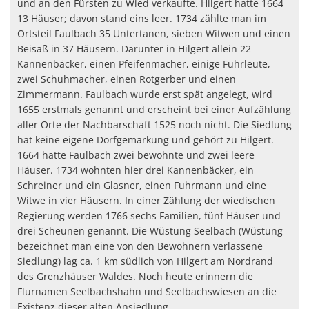
und an den Fürsten zu Wied verkaufte. Hilgert hatte 1664
13 Häuser; davon stand eins leer. 1734 zählte man im
Ortsteil Faulbach 35 Untertanen, sieben Witwen und einen
Beisaß in 37 Häusern. Darunter in Hilgert allein 22
Kannenbäcker, einen Pfeifenmacher, einige Fuhrleute,
zwei Schuhmacher, einen Rotgerber und einen
Zimmermann. Faulbach wurde erst spät angelegt, wird
1655 erstmals genannt und erscheint bei einer Aufzählung
aller Orte der Nachbarschaft 1525 noch nicht. Die Siedlung
hat keine eigene Dorfgemarkung und gehört zu Hilgert.
1664 hatte Faulbach zwei bewohnte und zwei leere
Häuser. 1734 wohnten hier drei Kannenbäcker, ein
Schreiner und ein Glasner, einen Fuhrmann und eine
Witwe in vier Häusern. In einer Zählung der wiedischen
Regierung werden 1766 sechs Familien, fünf Häuser und
drei Scheunen genannt. Die Wüstung Seelbach (Wüstung
bezeichnet man eine von den Bewohnern verlassene
Siedlung) lag ca. 1 km südlich von Hilgert am Nordrand
des Grenzhäuser Waldes. Noch heute erinnern die
Flurnamen Seelbachshahn und Seelbachswiesen an die
Existenz dieser alten Ansiedlung.