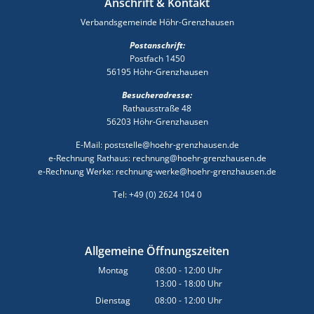
Anschrift & Kontakt
Verbandsgemeinde Höhr-Grenzhausen
Postanschrift:
Postfach 1450
56195 Höhr-Grenzhausen
Besucheradresse:
Rathausstraße 48
56203 Höhr-Grenzhausen
E-Mail: poststelle@hoehr-grenzhausen.de
e-Rechnung Rathaus: rechnung@hoehr-grenzhausen.de
e-Rechnung Werke: rechnung-werke@hoehr-grenzhausen.de
Tel: +49 (0) 2624 104 0
Allgemeine Öffnungszeiten
Montag
08:00
-
12:00
Uhr
13:00
-
18:00
Von 08:00 bis 12:00 Uhr
Uhr
Von 13:00 bis 18:00 Uhr
Dienstag
08:00
-
12:00
Uhr
Von 08:00 bis 12:00 Uhr