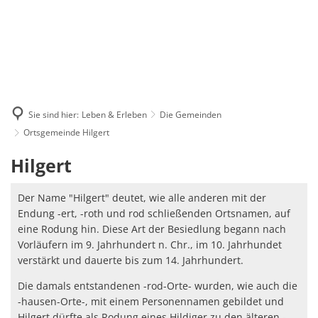
Sie sind hier:
Leben & Erleben
Die Gemeinden
Ortsgemeinde Hilgert
Ortsgemeinde
Hilgert
Hilgert
Der Name "Hilgert" deutet, wie alle anderen mit der
Endung -ert, -roth und rod schließenden Ortsnamen, auf
eine Rodung hin. Diese Art der Besiedlung begann nach
Vorläufern im 9. Jahrhundert n. Chr., im 10. Jahrhundet
verstärkt und dauerte bis zum 14. Jahrhundert.
Die damals entstandenen -rod-Orte- wurden, wie auch die
-hausen-Orte-, mit einem Personennamen gebildet und
Hilgert dürfte als Rodung eines Hildiger zu den älteren -