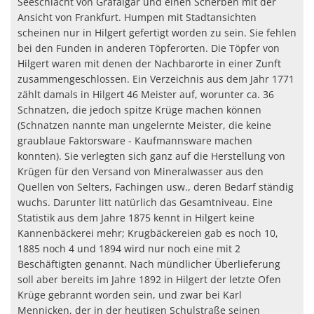
Seeschlacht von Grafalgar und einen Scherben mit der
Ansicht von Frankfurt. Humpen mit Stadtansichten
scheinen nur in Hilgert gefertigt worden zu sein. Sie fehlen
bei den Funden in anderen Töpferorten. Die Töpfer von
Hilgert waren mit denen der Nachbarorte in einer Zunft
zusammengeschlossen. Ein Verzeichnis aus dem Jahr 1771
zählt damals in Hilgert 46 Meister auf, worunter ca. 36
Schnatzen, die jedoch spitze Krüge machen können
(Schnatzen nannte man ungelernte Meister, die keine
graublaue Faktorsware - Kaufmannsware machen
konnten). Sie verlegten sich ganz auf die Herstellung von
Krügen für den Versand von Mineralwasser aus den
Quellen von Selters, Fachingen usw., deren Bedarf ständig
wuchs. Darunter litt natürlich das Gesamtniveau. Eine
Statistik aus dem Jahre 1875 kennt in Hilgert keine
Kannenbäckerei mehr; Krugbäckereien gab es noch 10,
1885 noch 4 und 1894 wird nur noch eine mit 2
Beschäftigten genannt. Nach mündlicher Überlieferung
soll aber bereits im Jahre 1892 in Hilgert der letzte Ofen
Krüge gebrannt worden sein, und zwar bei Karl
Mennicken, der in der heutigen Schulstraße seinen