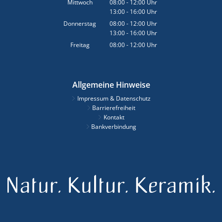
Mittwoch
08:00
-
12:00
Uhr
13:00
-
16:00
Von 08:00 bis 12:00 Uhr
Uhr
Von 13:00 bis 16:00 Uhr
Donnerstag
08:00
-
12:00
Uhr
13:00
-
16:00
Von 08:00 bis 12:00 Uhr
Uhr
Von 13:00 bis 16:00 Uhr
Freitag
08:00
-
12:00
Uhr
Von 08:00 bis 12:00 Uhr
Allgemeine Hinweise
Impressum & Datenschutz
Barrierefreiheit
Kontakt
Bankverbindung