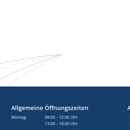
Allgemeine Öffnungszeiten
Montag
08:00
-
12:00
Uhr
Von 08:00 bis 12:00 Uhr
13:00
-
18:00
Uhr
Von 13:00 bis 18:00 Uhr