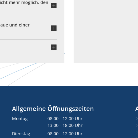
icht mehr möglich, den
raue und einer
Allgemeine Öffnungszeiten
Montag
08:00
-
12:00
Uhr
Von 08:00 bis 12:00 Uhr
13:00
-
18:00
Uhr
Von 13:00 bis 18:00 Uhr
Dienstag
08:00
-
12:00
Uhr