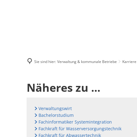
Menü
Suchen
Kontakt
Sie sind hier:
Verwaltung & kommunale Betriebe
Karriere
Ausbildung
Näheres zu ...
bei
Verwaltungswirt
der
Bachelorstudium
Fachinformatiker Systemintegration
Fachkraft für Wasserversorgungstechnik
Verwaltung
Fachkraft für Abwassertechnik