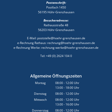
Postanschrift:
Postfach 1450
56195 Höhr-Grenzhausen
Besucheradresse:
Rathausstraße 48
56203 Höhr-Grenzhausen
E-Mail: poststelle@hoehr-grenzhausen.de
e-Rechnung Rathaus: rechnung@hoehr-grenzhausen.de
e-Rechnung Werke: rechnung-werke@hoehr-grenzhausen.de
Tel: +49 (0) 2624 104 0
Allgemeine Öffnungszeiten
Montag
08:00
-
12:00
Uhr
13:00
-
18:00
Von 08:00 bis 12:00 Uhr
Uhr
Von 13:00 bis 18:00 Uhr
Dienstag
08:00
-
12:00
Uhr
Von 08:00 bis 12:00 Uhr
Mittwoch
08:00
-
12:00
Uhr
13:00
-
16:00
Von 08:00 bis 12:00 Uhr
Uhr
Von 13:00 bis 16:00 Uhr
Donnerstag
08:00
-
12:00
Uhr