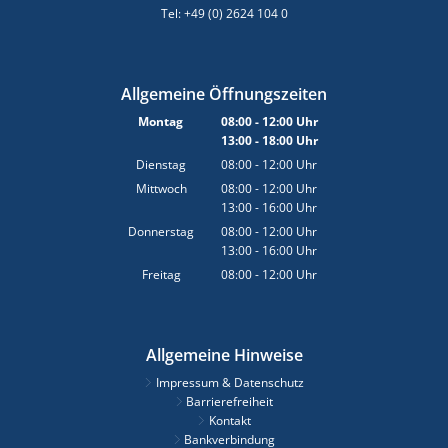
Tel: +49 (0) 2624 104 0
Allgemeine Öffnungszeiten
Montag
08:00
-
12:00
Uhr
13:00
-
18:00
Von 08:00 bis 12:00 Uhr
Uhr
Von 13:00 bis 18:00 Uhr
Dienstag
08:00
-
12:00
Uhr
Von 08:00 bis 12:00 Uhr
Mittwoch
08:00
-
12:00
Uhr
13:00
-
16:00
Von 08:00 bis 12:00 Uhr
Uhr
Von 13:00 bis 16:00 Uhr
Donnerstag
08:00
-
12:00
Uhr
13:00
-
16:00
Von 08:00 bis 12:00 Uhr
Uhr
Von 13:00 bis 16:00 Uhr
Freitag
08:00
-
12:00
Uhr
Von 08:00 bis 12:00 Uhr
Allgemeine Hinweise
Impressum & Datenschutz
Barrierefreiheit
Kontakt
Bankverbindung