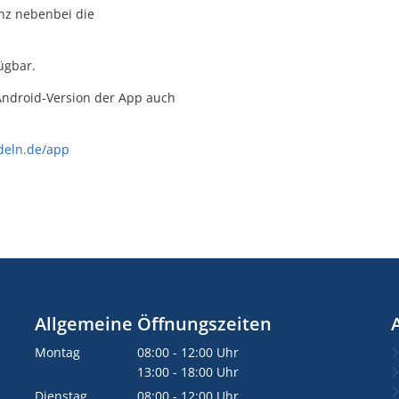
nz nebenbei die
ügbar.
 Android-Version der App auch
deln.de/app
Allgemeine Öffnungszeiten
Montag
08:00
-
12:00
Uhr
Von 08:00 bis 12:00 Uhr
13:00
-
18:00
Uhr
Von 13:00 bis 18:00 Uhr
Dienstag
08:00
-
12:00
Uhr