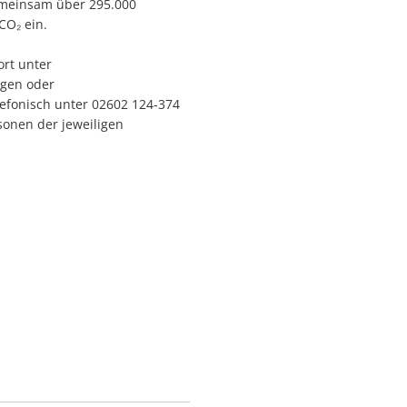
gemeinsam über 295.000
CO₂ ein.
rt unter
agen oder
lefonisch unter 02602 124-374
sonen der jeweiligen