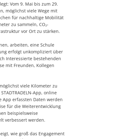
egt: Vom 9. Mai bis zum 29.
n, möglichst viele Wege mit
chen für nachhaltige Mobilität
ometer zu sammeln, CO₂-
astruktur vor Ort zu stärken.
en, arbeiten, eine Schule
ng erfolgt unkompliziert über
ch Interessierte bestehenden
se mit Freunden, Kollegen
öglichst viele Kilometer zu
e STADTRADELN-App, online
ie App erfassten Daten werden
ise für die Weiterentwicklung
en beispielsweise
lt verbessert werden.
zeigt, wie groß das Engagement