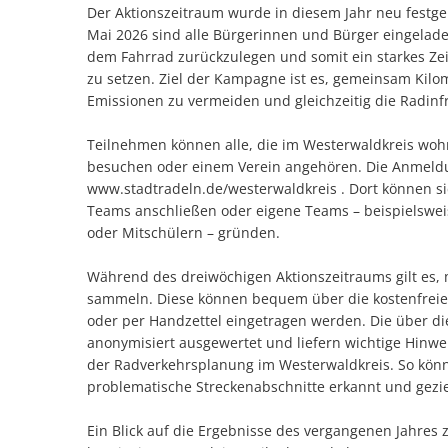
Der Aktionszeitraum wurde in diesem Jahr neu festgel
Mai 2026 sind alle Bürgerinnen und Bürger eingelade
dem Fahrrad zurückzulegen und somit ein starkes Zei
zu setzen. Ziel der Kampagne ist es, gemeinsam Kil
Emissionen zu vermeiden und gleichzeitig die Radinfr
Teilnehmen können alle, die im Westerwaldkreis wohn
besuchen oder einem Verein angehören. Die Anmeldu
www.stadtradeln.de/westerwaldkreis . Dort können si
Teams anschließen oder eigene Teams – beispielswei
oder Mitschülern – gründen.
Während des dreiwöchigen Aktionszeitraums gilt es, m
sammeln. Diese können bequem über die kostenfrei
oder per Handzettel eingetragen werden. Die über d
anonymisiert ausgewertet und liefern wichtige Hinwe
der Radverkehrsplanung im Westerwaldkreis. So könn
problematische Streckenabschnitte erkannt und gezie
Ein Blick auf die Ergebnisse des vergangenen Jahres 