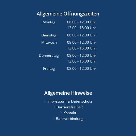
Allgemeine Öffnungszeiten
Montag
08:00
-
12:00
Uhr
13:00
-
18:00
Von 08:00 bis 12:00 Uhr
Uhr
Von 13:00 bis 18:00 Uhr
Dienstag
08:00
-
12:00
Uhr
Von 08:00 bis 12:00 Uhr
Mittwoch
08:00
-
12:00
Uhr
13:00
-
16:00
Von 08:00 bis 12:00 Uhr
Uhr
Von 13:00 bis 16:00 Uhr
Donnerstag
08:00
-
12:00
Uhr
13:00
-
16:00
Von 08:00 bis 12:00 Uhr
Uhr
Von 13:00 bis 16:00 Uhr
Freitag
08:00
-
12:00
Uhr
Von 08:00 bis 12:00 Uhr
Allgemeine Hinweise
Impressum & Datenschutz
Barrierefreiheit
Kontakt
Bankverbindung