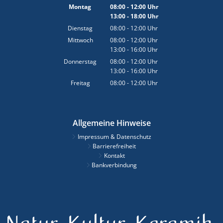
Montag
08:00
-
12:00
Uhr
13:00
-
18:00
Von 08:00 bis 12:00 Uhr
Uhr
Von 13:00 bis 18:00 Uhr
Dienstag
08:00
-
12:00
Uhr
Von 08:00 bis 12:00 Uhr
Mittwoch
08:00
-
12:00
Uhr
13:00
-
16:00
Von 08:00 bis 12:00 Uhr
Uhr
Von 13:00 bis 16:00 Uhr
Donnerstag
08:00
-
12:00
Uhr
13:00
-
16:00
Von 08:00 bis 12:00 Uhr
Uhr
Von 13:00 bis 16:00 Uhr
Freitag
08:00
-
12:00
Uhr
Von 08:00 bis 12:00 Uhr
Allgemeine Hinweise
Impressum & Datenschutz
Barrierefreiheit
Kontakt
Bankverbindung