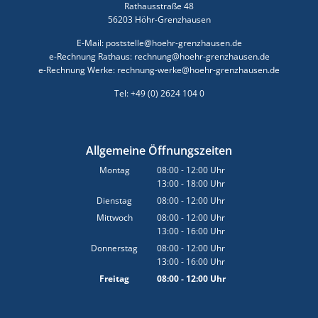
Rathausstraße 48
56203 Höhr-Grenzhausen
E-Mail: poststelle@hoehr-grenzhausen.de
e-Rechnung Rathaus: rechnung@hoehr-grenzhausen.de
e-Rechnung Werke: rechnung-werke@hoehr-grenzhausen.de
Tel: +49 (0) 2624 104 0
Allgemeine Öffnungszeiten
Montag
08:00
-
12:00
Uhr
13:00
-
18:00
Von 08:00 bis 12:00 Uhr
Uhr
Von 13:00 bis 18:00 Uhr
Dienstag
08:00
-
12:00
Uhr
Von 08:00 bis 12:00 Uhr
Mittwoch
08:00
-
12:00
Uhr
13:00
-
16:00
Von 08:00 bis 12:00 Uhr
Uhr
Von 13:00 bis 16:00 Uhr
Donnerstag
08:00
-
12:00
Uhr
13:00
-
16:00
Von 08:00 bis 12:00 Uhr
Uhr
Von 13:00 bis 16:00 Uhr
Freitag
08:00
-
12:00
Uhr
Von 08:00 bis 12:00 Uhr