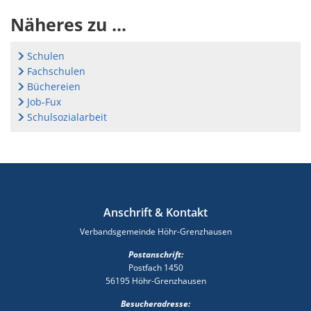
Näheres zu ...
Schulen
Fachschulen
Büchereien
Job-Fux
Schulsozialarbeit
Anschrift & Kontakt
Verbandsgemeinde Höhr-Grenzhausen
Postanschrift:
Postfach 1450
56195 Höhr-Grenzhausen
Besucheradresse: