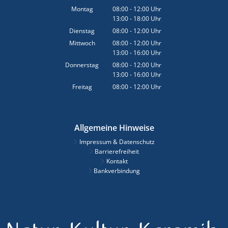
Montag
08:00
-
12:00
Uhr
13:00
-
18:00
Von 08:00 bis 12:00 Uhr
Uhr
Von 13:00 bis 18:00 Uhr
Dienstag
08:00
-
12:00
Uhr
Von 08:00 bis 12:00 Uhr
Mittwoch
08:00
-
12:00
Uhr
13:00
-
16:00
Von 08:00 bis 12:00 Uhr
Uhr
Von 13:00 bis 16:00 Uhr
Donnerstag
08:00
-
12:00
Uhr
13:00
-
16:00
Von 08:00 bis 12:00 Uhr
Uhr
Von 13:00 bis 16:00 Uhr
Freitag
08:00
-
12:00
Uhr
Von 08:00 bis 12:00 Uhr
Allgemeine Hinweise
Impressum & Datenschutz
Barrierefreiheit
Kontakt
Bankverbindung