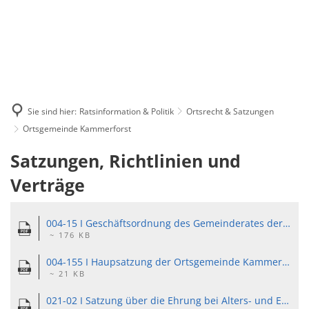
Sie sind hier:
Ratsinformation & Politik
Ortsrecht & Satzungen
Ortsgemeinde Kammerforst
Ortsgemeinde
Satzungen, Richtlinien und
Kammerforst
Verträge
004-15 I Geschäftsordnung des Gemeinderates der Ortsgemeinde Kammerforst vom 13.09.2024.pdf
~ 176 KB
004-155 I Haupsatzung der Ortsgemeinde Kammerforst vom 26.03.2021.pdf
~ 21 KB
021-02 I Satzung über die Ehrung bei Alters- und Ehejubiläen.pdf