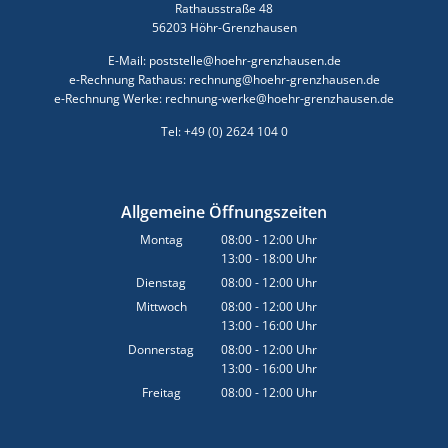
Rathausstraße 48
56203 Höhr-Grenzhausen
E-Mail: poststelle@hoehr-grenzhausen.de
e-Rechnung Rathaus: rechnung@hoehr-grenzhausen.de
e-Rechnung Werke: rechnung-werke@hoehr-grenzhausen.de
Tel: +49 (0) 2624 104 0
Allgemeine Öffnungszeiten
Montag
08:00
-
12:00
Uhr
13:00
-
18:00
Von 08:00 bis 12:00 Uhr
Uhr
Von 13:00 bis 18:00 Uhr
Dienstag
08:00
-
12:00
Uhr
Von 08:00 bis 12:00 Uhr
Mittwoch
08:00
-
12:00
Uhr
13:00
-
16:00
Von 08:00 bis 12:00 Uhr
Uhr
Von 13:00 bis 16:00 Uhr
Donnerstag
08:00
-
12:00
Uhr
13:00
-
16:00
Von 08:00 bis 12:00 Uhr
Uhr
Von 13:00 bis 16:00 Uhr
Freitag
08:00
-
12:00
Uhr
Von 08:00 bis 12:00 Uhr