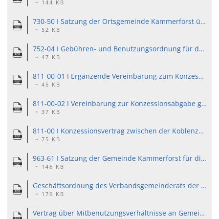
~ 144 KB
730-50 I Satzung der Ortsgemeinde Kammerforst über die Erhebung von Gebühren für die Benutzung des gemeindeeigenen Friedhofes in Kammerforst vom 18.02.2004 in der Fassung vom 01.04.2009..pdf
~ 52 KB
752-04 I Gebühren- und Benutzungsordnung für den Dorfgemeinschaftsraum Kammerforst geändert durch den Beschluss des Ortsgemeinderates vom 04.09.2013..pdf
~ 47 KB
811-00-01 I Ergänzende Vereinbarung zum Konzessionsvertrag Strom vom 10.01.2000..pdf
~ 45 KB
811-00-02 I Vereinbarung zur Konzessionsabgabe gemäß Konzessionsvertrag Strom vom 10.01.2000..pdf
~ 37 KB
811-00 I Konzessionsvertrag zwischen der Koblenzer Elektrizitätswerk und Verkehrs-Aktiengesellschaft und der Gemeinde Kammerforst..pdf
~ 75 KB
963-61 I Satzung der Gemeinde Kammerforst für die Erhebung der Hundesteuer vom 05.12.2014..pdf
~ 146 KB
Geschäftsordnung des Verbandsgemeinderats der Verbandsgemeinde
~ 176 KB
Vertrag über Mitbenutzungsverhältnisse an Gemeindestraßen.pdf