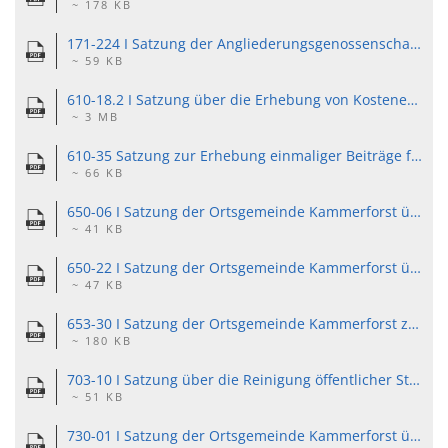
~ 178 KB
171-224 I Satzung der Angliederungsgenossenschaft Kammerforst..pdf
~ 59 KB
610-18.2 I Satzung über die Erhebung von Kostenerstattungsbeiträgen für die Durchführung von Ausgleichs- und Ersatzmaßnahmen nach § 135 c Baugesetzbuch der Ortsgemeinde Kammerforst vom 23.11.1998..pdf
~ 3 MB
610-35 Satzung zur Erhebung einmaliger Beiträge für die erstmalige Herstellung von Erschließungsanlagen (Erschließungsbeitragssatzung - EBS) der Ortsgemeinde Kammerforst vom 12.05.2003.pdf
~ 66 KB
650-06 I Satzung der Ortsgemeinde Kammerforst über die Festlegung, Zuteilung, Beschaffung, Änderung und Anbringung von Hausnummern vom 20. Juni 1989 in der Fassung vom 14.12.2001..pdf
~ 41 KB
650-22 I Satzung der Ortsgemeinde Kammerforst über die Sondernutzung öffentlicher Straßen im Gebiet der Ortsgemeinde vom 04. September 2013.pdf
~ 47 KB
653-30 I Satzung der Ortsgemeinde Kammerforst zur Erhebung von wiederkehrenden Beiträgen für den Ausbau von Verkehrsanlagen.pdf
~ 180 KB
703-10 I Satzung über die Reinigung öffentlicher Straßen in der Gemeinde Kammerforst vom 19.03.1966 in der Fassung vom 15.01.2014..pdf
~ 51 KB
730-01 I Satzung der Ortsgemeinde Kammerforst über das Friedhofs- und Bestattungswesen vom 01.04.2009 in der Fassung vom 27.04.2010..pdf