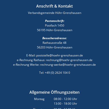
Anschrift & Kontakt
Verbandsgemeinde Höhr-Grenzhausen
Postanschrift:
Postfach 1450
56195 Höhr-Grenzhausen
Besucheradresse:
Rathausstraße 48
56203 Höhr-Grenzhausen
E-Mail: poststelle@hoehr-grenzhausen.de
e-Rechnung Rathaus: rechnung@hoehr-grenzhausen.de
e-Rechnung Werke: rechnung-werke@hoehr-grenzhausen.de
Tel: +49 (0) 2624 104 0
Allgemeine Öffnungszeiten
Montag
08:00
-
12:00
Uhr
13:00
-
18:00
Von 08:00 bis 12:00 Uhr
Uhr
Von 13:00 bis 18:00 Uhr