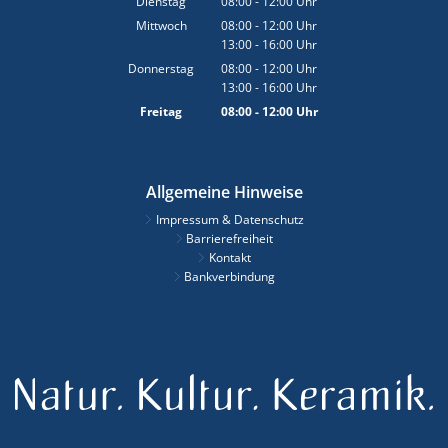
Dienstag
08:00
-
12:00
Uhr
Von 08:00 bis 12:00 Uhr
Mittwoch
08:00
-
12:00
Uhr
13:00
-
16:00
Von 08:00 bis 12:00 Uhr
Uhr
Von 13:00 bis 16:00 Uhr
Donnerstag
08:00
-
12:00
Uhr
13:00
-
16:00
Von 08:00 bis 12:00 Uhr
Uhr
Von 13:00 bis 16:00 Uhr
Freitag
08:00
-
12:00
Uhr
Von 08:00 bis 12:00 Uhr
Allgemeine Hinweise
Impressum & Datenschutz
Barrierefreiheit
Kontakt
Bankverbindung