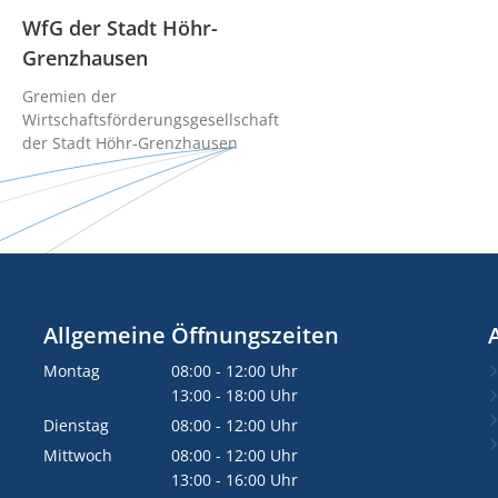
WfG der Stadt Höhr-
Grenzhausen
Gremien der
Wirtschaftsförderungsgesellschaft
der Stadt Höhr-Grenzhausen
Allgemeine Öffnungszeiten
Montag
08:00
-
12:00
Uhr
Von 08:00 bis 12:00 Uhr
13:00
-
18:00
Uhr
Von 13:00 bis 18:00 Uhr
Dienstag
08:00
-
12:00
Uhr
Von 08:00 bis 12:00 Uhr
Mittwoch
08:00
-
12:00
Uhr
Von 08:00 bis 12:00 Uhr
13:00
-
16:00
Uhr