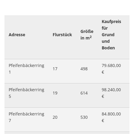
Kaufpreis
für
Größe
Vo
Adresse
Flurstück
Grund
2
in m
E
und
Boden
Pfeifenbäckerring
79.680,00
17
498
40
1
€
Pfeifenbäckerring
98.240,00
19
614
50
5
€
Pfeifenbäckerring
84.800,00
20
530
43
7
€