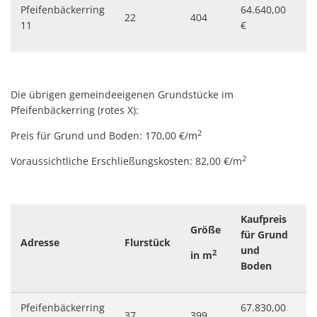
Pfeifenbäckerring
64.640,00
22
404
33
11
€
Die übrigen gemeindeeigenen Grundstücke im
Pfeifenbäckerring (rotes X):
2
Preis für Grund und Boden: 170,00 €/m
2
Voraussichtliche Erschließungskosten: 82,00 €/m
Kaufpreis
Größe
für Grund
V
Adresse
Flurstück
und
E
2
in m
Boden
Pfeifenbäckerring
67.830,00
37
399
3