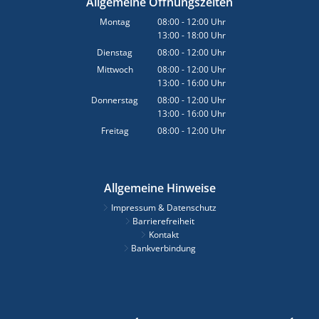
Allgemeine Öffnungszeiten
Montag
08:00
-
12:00
Uhr
13:00
-
18:00
Von 08:00 bis 12:00 Uhr
Uhr
Von 13:00 bis 18:00 Uhr
Dienstag
08:00
-
12:00
Uhr
Von 08:00 bis 12:00 Uhr
Mittwoch
08:00
-
12:00
Uhr
13:00
-
16:00
Von 08:00 bis 12:00 Uhr
Uhr
Von 13:00 bis 16:00 Uhr
Donnerstag
08:00
-
12:00
Uhr
13:00
-
16:00
Von 08:00 bis 12:00 Uhr
Uhr
Von 13:00 bis 16:00 Uhr
Freitag
08:00
-
12:00
Uhr
Von 08:00 bis 12:00 Uhr
Allgemeine Hinweise
Impressum & Datenschutz
Barrierefreiheit
Kontakt
Bankverbindung