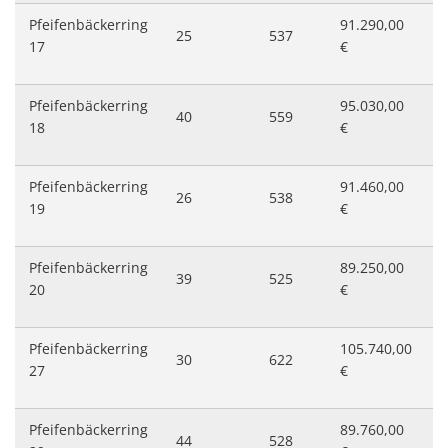
Pfeifenbäckerring
91.290,00
25
537
4
17
€
Pfeifenbäckerring
95.030,00
40
559
4
18
€
Pfeifenbäckerring
91.460,00
26
538
4
19
€
Pfeifenbäckerring
89.250,00
39
525
4
20
€
Pfeifenbäckerring
105.740,00
30
622
5
27
€
Pfeifenbäckerring
89.760,00
44
528
4