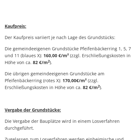
„Kirchhahn“
Kaufpreis:
Der Kaufpreis variiert je nach Lage des Grundstücks:
Die gemeindeeigenen Grundstücke Pfeifenbäckerring 1, 5, 7
und 11 (blaues X):
160,00 €/m²
(zzgl. Erschließungskosten in
2
Höhe von ca.
82 €/m
).
Die übrigen gemeindeeigenen Grundstücke am
Pfeifenbäckerring (rotes X):
170,00€/m²
(zzgl.
2
Erschließungskosten in Höhe von ca.
82 €/m
).
Vergabe der Grundstücke:
Die Vergabe der Bauplätze wird in einem Losverfahren
durchgeführt.
Zugelassen zum Losverfahren werden einheimische und