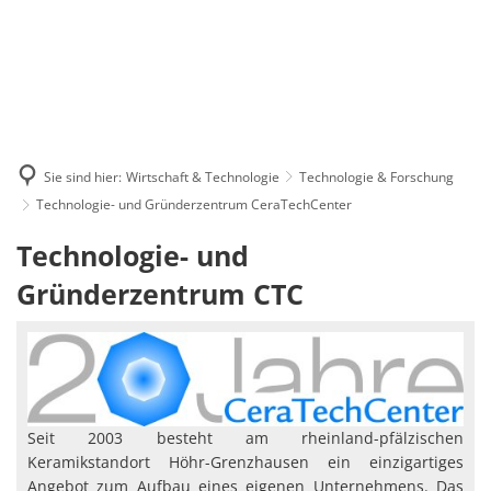
Sie sind hier:
Wirtschaft & Technologie
Technologie & Forschung
Technologie- und Gründerzentrum CeraTechCenter
Technologie-
Technologie- und
und
Gründerzentrum CTC
Gründerzentrum
CeraTechCenter
Seit 2003 besteht am rheinland-pfälzischen
Keramikstandort Höhr-Grenzhausen ein einzigartiges
Angebot zum Aufbau eines eigenen Unternehmens. Das