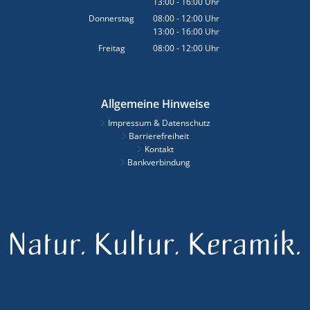
13:00
-
16:00
Von 08:00 bis 12:00 Uhr
Uhr
Von 13:00 bis 16:00 Uhr
Donnerstag
08:00
-
12:00
Uhr
13:00
-
16:00
Von 08:00 bis 12:00 Uhr
Uhr
Von 13:00 bis 16:00 Uhr
Freitag
08:00
-
12:00
Uhr
Von 08:00 bis 12:00 Uhr
Allgemeine Hinweise
Impressum & Datenschutz
Barrierefreiheit
Kontakt
Bankverbindung