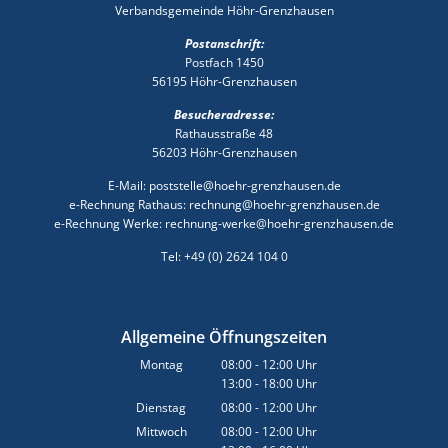
Verbandsgemeinde Höhr-Grenzhausen
Postanschrift:
Postfach 1450
56195 Höhr-Grenzhausen
Besucheradresse:
Rathausstraße 48
56203 Höhr-Grenzhausen
E-Mail: poststelle@hoehr-grenzhausen.de
e-Rechnung Rathaus: rechnung@hoehr-grenzhausen.de
e-Rechnung Werke: rechnung-werke@hoehr-grenzhausen.de
Tel: +49 (0) 2624 104 0
Allgemeine Öffnungszeiten
Montag
08:00
-
12:00
Uhr
13:00
-
18:00
Von 08:00 bis 12:00 Uhr
Uhr
Von 13:00 bis 18:00 Uhr
Dienstag
08:00
-
12:00
Uhr
Von 08:00 bis 12:00 Uhr
Mittwoch
08:00
-
12:00
Uhr