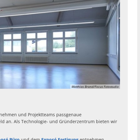
Matthias Brand/Focus Fotostudio
ernehmen und Projektteams passgenaue
ld an. Als Technologie- und Gründerzentrum bieten wir
posé Büro
und dem
Exposé Fertigung
entnehmen.