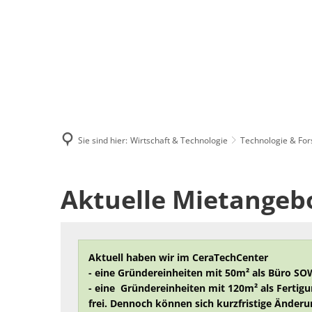
Menü
Suchen
Kontakt
Sie sind hier:
Wirtschaft & Technologie
Technologie & Fo
Aktuelle
Aktuelle Mietangeb
Mietangebote
Aktuell haben wir im CeraTechCenter
- eine Gründereinheiten mit 50m² als Büro SO
- eine
Gründereinheiten mit 120m² als Fertig
frei. Dennoch können sich kurzfristige Änder