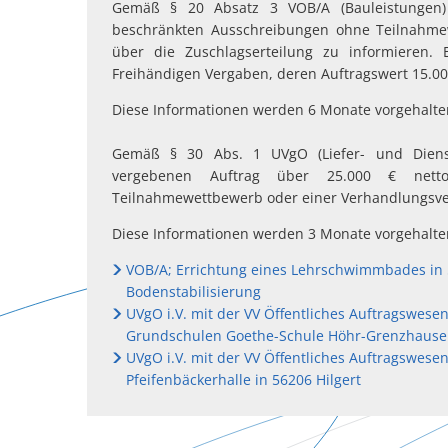
Gemäß § 20 Absatz 3 VOB/A (Bauleistungen) 
VOB/A
beschränkten Ausschreibungen ohne Teilnahme
über die Zuschlagserteilung zu informieren. 
sowie
Freihändigen Vergaben, deren Auftragswert 15.000
Diese Informationen werden 6 Monate vorgehalte
§
Gemäß § 30 Abs. 1 UVgO (Liefer- und Dienst
30
vergebenen Auftrag über 25.000 € nett
Teilnahmewettbewerb oder einer Verhandlungsv
UVgO
Diese Informationen werden 3 Monate vorgehalte
VOB/A; Errichtung eines Lehrschwimmbades in 
Bodenstabilisierung
UVgO i.V. mit der VV Öffentliches Auftragswesen
Grundschulen Goethe-Schule Höhr-Grenzhausen
UVgO i.V. mit der VV Öffentliches Auftragswes
Pfeifenbäckerhalle in 56206 Hilgert