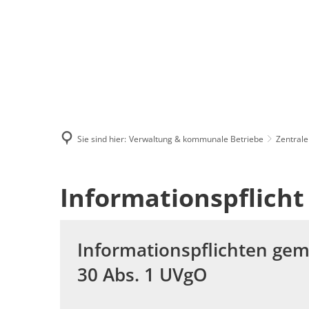
Menü
Suchen
Kontakt
Sie sind hier:
Verwaltung & kommunale Betriebe
Zentrale
Informationen
Informationspflicht 
gemäß
Informationspflichten gem
§
30 Abs. 1 UVgO
20