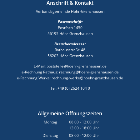
Anschrift & Kontakt
Verbandsgemeinde Höhr-Grenzhausen
Postanschrift:
Postfach 1450
56195 Höhr-Grenzhausen
Besucheradresse:
Rathausstraße 48
56203 Höhr-Grenzhausen
E-Mail: poststelle@hoehr-grenzhausen.de
e-Rechnung Rathaus: rechnung@hoehr-grenzhausen.de
e-Rechnung Werke: rechnung-werke@hoehr-grenzhausen.de
Tel: +49 (0) 2624 104 0
Allgemeine Öffnungszeiten
Montag
08:00
-
12:00
Uhr
13:00
-
18:00
Von 08:00 bis 12:00 Uhr
Uhr
Von 13:00 bis 18:00 Uhr
Dienstag
08:00
-
12:00
Uhr