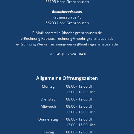
56195 Höhr-Grenzhausen
Besucheradresse:
Rathausstraße 48
56203 Höhr-Grenzhausen
E-Mail: poststelle@hoehr-grenzhausen.de
e-Rechnung Rathaus: rechnung@hoehr-grenzhausen.de
e-Rechnung Werke: rechnung-werke@hoehr-grenzhausen.de
Tel: +49 (0) 2624 104 0
Allgemeine Öffnungszeiten
Montag
08:00
-
12:00
Uhr
13:00
-
18:00
Von 08:00 bis 12:00 Uhr
Uhr
Von 13:00 bis 18:00 Uhr
Dienstag
08:00
-
12:00
Uhr
Von 08:00 bis 12:00 Uhr
Mittwoch
08:00
-
12:00
Uhr
13:00
-
16:00
Von 08:00 bis 12:00 Uhr
Uhr
Von 13:00 bis 16:00 Uhr
Donnerstag
08:00
-
12:00
Uhr
13:00
-
16:00
Von 08:00 bis 12:00 Uhr
Uhr
Von 13:00 bis 16:00 Uhr
Freitag
08:00
-
12:00
Uhr