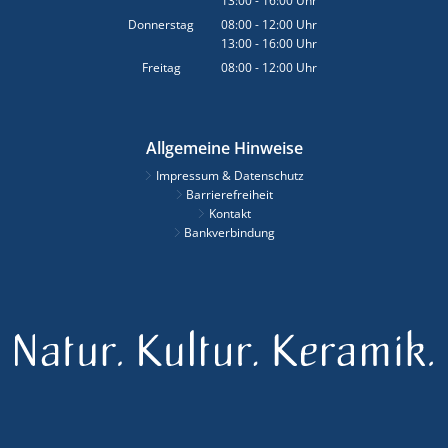
13:00
-
16:00
Von 08:00 bis 12:00 Uhr
Uhr
Von 13:00 bis 16:00 Uhr
Donnerstag
08:00
-
12:00
Uhr
13:00
-
16:00
Von 08:00 bis 12:00 Uhr
Uhr
Von 13:00 bis 16:00 Uhr
Freitag
08:00
-
12:00
Uhr
Von 08:00 bis 12:00 Uhr
Allgemeine Hinweise
Impressum & Datenschutz
Barrierefreiheit
Kontakt
Bankverbindung