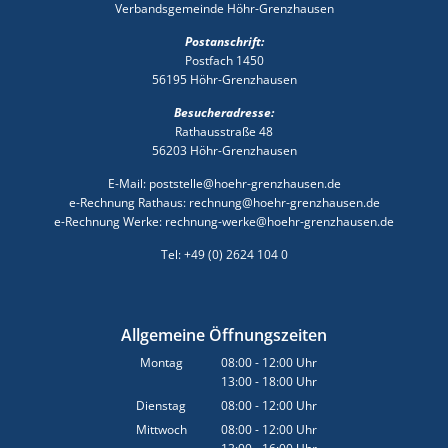
Verbandsgemeinde Höhr-Grenzhausen
Postanschrift:
Postfach 1450
56195 Höhr-Grenzhausen
Besucheradresse:
Rathausstraße 48
56203 Höhr-Grenzhausen
E-Mail: poststelle@hoehr-grenzhausen.de
e-Rechnung Rathaus: rechnung@hoehr-grenzhausen.de
e-Rechnung Werke: rechnung-werke@hoehr-grenzhausen.de
Tel: +49 (0) 2624 104 0
Allgemeine Öffnungszeiten
Montag
08:00
-
12:00
Uhr
13:00
-
18:00
Von 08:00 bis 12:00 Uhr
Uhr
Von 13:00 bis 18:00 Uhr
Dienstag
08:00
-
12:00
Uhr
Von 08:00 bis 12:00 Uhr
Mittwoch
08:00
-
12:00
Uhr