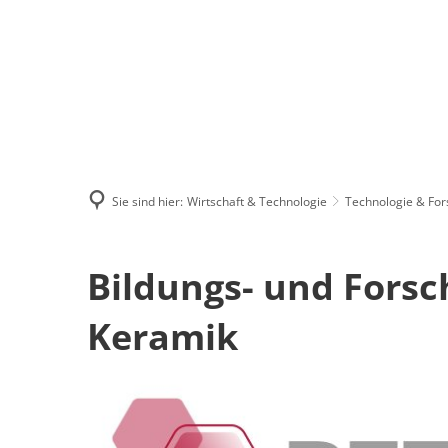
Menü
Suchen
Kontakt
Sie sind hier:
Wirtschaft & Technologie
Technologie & Fo
Bildungs-
Bildungs- und Fors
und
Keramik
Forschungszentrum
Keramik