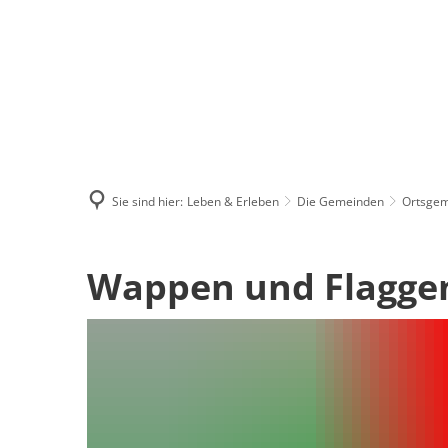
Menü
Suchen
Kontakt
Sie sind hier:
Leben & Erleben
Die Gemeinden
Ortsgem
Wappen
Wappen und Flagge
und
Flaggen