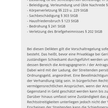
- Beleidigung, Verleumdung und Üble Nachrede §
- Körperverletzung §§ 223 u. 229 StGB
- Sachbeschädigung § 303 StGB
- Hausfriedensbruch § 123 StGB
- Bedrohung § 241 StGB
- Verletzung des Briefgeheimnisses § 202 StGB
Bei diesen Delikten gilt die Vorschaltregelung sof
besteht. Das heißt, bevor eine Privatklage bei G
zuständigen Schiedsamt durchgeführt werden und 
dessen Bereich die Antragsgegnerin / der Antrag
Dabei wird mit der Ladung, der Streitenden pers
Ordnungsgeld, angeordnet. Eine Bevollmächtigung 
der Verhandlung tätig sein. In bürgerlichen Rechts
vermögensrechtlichen Ansprüchen, wenn der Anspr
Gegenstand in Geld geschätzt werden kann bis zu
Darüber hinaus umfasst seine Zuständigkeit das 
Rechtsstreitigkeiten unterliegen jedoch nicht der
Erscheinen der Streitenden kann die Schiedsperson