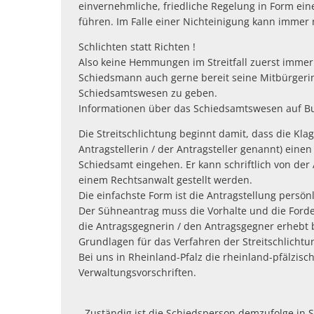
einvernehmliche, friedliche Regelung in Form eine
führen. Im Falle einer Nichteinigung kann immer
Schlichten statt Richten !
Also keine Hemmungen im Streitfall zuerst immer
Schiedsmann auch gerne bereit seine Mitbürger
Schiedsamtswesen zu geben.
Informationen über das Schiedsamtswesen auf Bu
Die Streitschlichtung beginnt damit, dass die Kl
Antragstellerin / der Antragsteller genannt) eine
Schiedsamt eingehen. Er kann schriftlich von der 
einem Rechtsanwalt gestellt werden.
Die einfachste Form ist die Antragstellung persön
Der Sühneantrag muss die Vorhalte und die Forder
die Antragsgegnerin / den Antragsgegner erhebt 
Grundlagen für das Verfahren der Streitschlichtu
Bei uns in Rheinland-Pfalz die rheinland-pfälzi
Verwaltungsvorschriften.
- Zuständig ist die Schiedsperson demzufolge in S