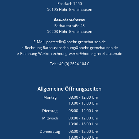
Postfach 1450
56195 Höhr-Grenzhausen
Besucheradresse:
Rathausstraße 48
56203 Höhr-Grenzhausen
E-Mail: poststelle@hoehr-grenzhausen.de
e-Rechnung Rathaus: rechnung@hoehr-grenzhausen.de
e-Rechnung Werke: rechnung-werke@hoehr-grenzhausen.de
Tel: +49 (0) 2624 104 0
Allgemeine Öffnungszeiten
Montag
08:00
-
12:00
Uhr
13:00
-
18:00
Von 08:00 bis 12:00 Uhr
Uhr
Von 13:00 bis 18:00 Uhr
Dienstag
08:00
-
12:00
Uhr
Von 08:00 bis 12:00 Uhr
Mittwoch
08:00
-
12:00
Uhr
13:00
-
16:00
Von 08:00 bis 12:00 Uhr
Uhr
Von 13:00 bis 16:00 Uhr
Donnerstag
08:00
-
12:00
Uhr
13:00
-
16:00
Von 08:00 bis 12:00 Uhr
Uhr