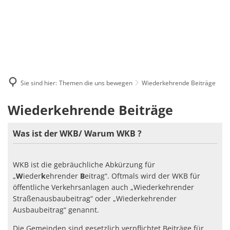
Sie sind hier:
Themen die uns bewegen
Wiederkehrende Beiträge
Wiederkehrende
Wiederkehrende Beiträge
Beiträge
Was ist der WKB/ Warum WKB ?
WKB ist die gebräuchliche Abkürzung für
„
W
ieder
k
ehrender
B
eitrag“. Oftmals wird der WKB für
öffentliche Verkehrsanlagen auch „Wiederkehrender
Straßenausbaubeitrag“ oder „Wiederkehrender
Ausbaubeitrag“ genannt.
Die Gemeinden sind gesetzlich verpflichtet Beiträge für