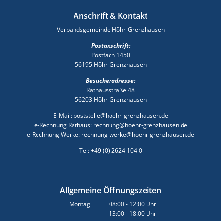
Anschrift & Kontakt
Verbandsgemeinde Höhr-Grenzhausen
Postanschrift:
Postfach 1450
56195 Höhr-Grenzhausen
Besucheradresse:
Rathausstraße 48
56203 Höhr-Grenzhausen
E-Mail: poststelle@hoehr-grenzhausen.de
e-Rechnung Rathaus: rechnung@hoehr-grenzhausen.de
e-Rechnung Werke: rechnung-werke@hoehr-grenzhausen.de
Tel: +49 (0) 2624 104 0
Allgemeine Öffnungszeiten
Montag
08:00
-
12:00
Uhr
13:00
-
18:00
Von 08:00 bis 12:00 Uhr
Uhr