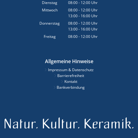
Von 13:00 bis 18:00 Uhr
Dienstag
08:00
-
12:00
Uhr
Von 08:00 bis 12:00 Uhr
Mittwoch
08:00
-
12:00
Uhr
13:00
-
16:00
Von 08:00 bis 12:00 Uhr
Uhr
Von 13:00 bis 16:00 Uhr
Donnerstag
08:00
-
12:00
Uhr
13:00
-
16:00
Von 08:00 bis 12:00 Uhr
Uhr
Von 13:00 bis 16:00 Uhr
Freitag
08:00
-
12:00
Uhr
Von 08:00 bis 12:00 Uhr
Allgemeine Hinweise
Impressum & Datenschutz
Barrierefreiheit
Kontakt
Bankverbindung