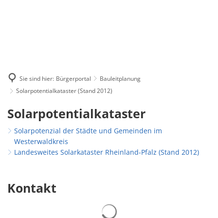
Sie sind hier:
Bürgerportal
Bauleitplanung
Solarpotentialkataster (Stand 2012)
Solarpotentialkataster
Solarpotentialkataster
(Stand
Solarpotenzial der Städte und Gemeinden im
Westerwaldkreis
2012)
Landesweites Solarkataster Rheinland-Pfalz (Stand 2012)
Kontakt
Suchergebnisse werden gelad