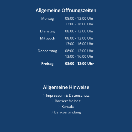
Allgemeine Öffnungszeiten
Montag
08:00
-
12:00
Uhr
13:00
-
18:00
Von 08:00 bis 12:00 Uhr
Uhr
Von 13:00 bis 18:00 Uhr
Dienstag
08:00
-
12:00
Uhr
Von 08:00 bis 12:00 Uhr
Mittwoch
08:00
-
12:00
Uhr
13:00
-
16:00
Von 08:00 bis 12:00 Uhr
Uhr
Von 13:00 bis 16:00 Uhr
Donnerstag
08:00
-
12:00
Uhr
13:00
-
16:00
Von 08:00 bis 12:00 Uhr
Uhr
Von 13:00 bis 16:00 Uhr
Freitag
08:00
-
12:00
Uhr
Von 08:00 bis 12:00 Uhr
Allgemeine Hinweise
Impressum & Datenschutz
Barrierefreiheit
Kontakt
Bankverbindung