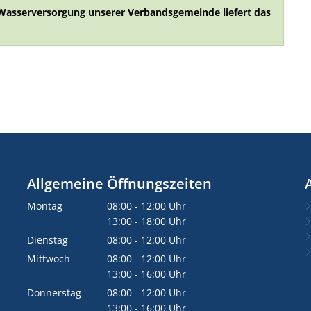
r Wasserversorgung unserer Verbandsgemeinde liefert das
Allgemeine Öffnungszeiten
Montag
08:00
-
12:00
Uhr
Von 08:00 bis 12:00 Uhr
13:00
-
18:00
Uhr
Von 13:00 bis 18:00 Uhr
Dienstag
08:00
-
12:00
Uhr
Von 08:00 bis 12:00 Uhr
Mittwoch
08:00
-
12:00
Uhr
Von 08:00 bis 12:00 Uhr
13:00
-
16:00
Uhr
Von 13:00 bis 16:00 Uhr
Donnerstag
08:00
-
12:00
Uhr
Von 08:00 bis 12:00 Uhr
13:00
-
16:00
Uhr