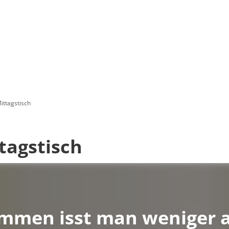
ittagstisch
tagstisch
mmen isst man weniger al