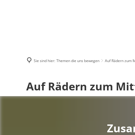
Menü
Suchen
Kontakt
Sie sind hier:
Themen die uns bewegen
Auf Rädern zum M
Auf
Auf Rädern zum Mit
Rädern
zum
Zusa
Mittagstisch