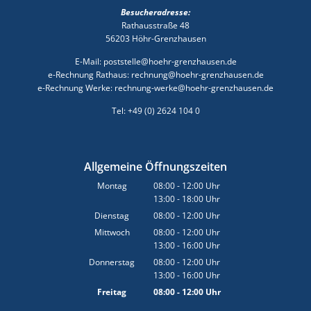
Besucheradresse:
Rathausstraße 48
56203 Höhr-Grenzhausen
E-Mail: poststelle@hoehr-grenzhausen.de
e-Rechnung Rathaus: rechnung@hoehr-grenzhausen.de
e-Rechnung Werke: rechnung-werke@hoehr-grenzhausen.de
Tel: +49 (0) 2624 104 0
Allgemeine Öffnungszeiten
Montag
08:00
-
12:00
Uhr
13:00
-
18:00
Von 08:00 bis 12:00 Uhr
Uhr
Von 13:00 bis 18:00 Uhr
Dienstag
08:00
-
12:00
Uhr
Von 08:00 bis 12:00 Uhr
Mittwoch
08:00
-
12:00
Uhr
13:00
-
16:00
Von 08:00 bis 12:00 Uhr
Uhr
Von 13:00 bis 16:00 Uhr
Donnerstag
08:00
-
12:00
Uhr
13:00
-
16:00
Von 08:00 bis 12:00 Uhr
Uhr
Von 13:00 bis 16:00 Uhr
Freitag
08:00
-
12:00
Uhr
Von 08:00 bis 12:00 Uhr