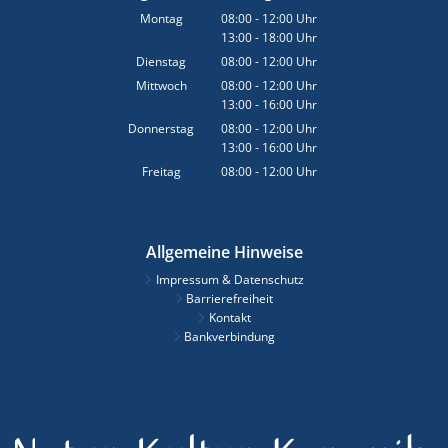
Montag
08:00
-
12:00
Uhr
13:00
-
18:00
Von 08:00 bis 12:00 Uhr
Uhr
Von 13:00 bis 18:00 Uhr
Dienstag
08:00
-
12:00
Uhr
Von 08:00 bis 12:00 Uhr
Mittwoch
08:00
-
12:00
Uhr
13:00
-
16:00
Von 08:00 bis 12:00 Uhr
Uhr
Von 13:00 bis 16:00 Uhr
Donnerstag
08:00
-
12:00
Uhr
13:00
-
16:00
Von 08:00 bis 12:00 Uhr
Uhr
Von 13:00 bis 16:00 Uhr
Freitag
08:00
-
12:00
Uhr
Von 08:00 bis 12:00 Uhr
Allgemeine Hinweise
Impressum & Datenschutz
Barrierefreiheit
Kontakt
Bankverbindung