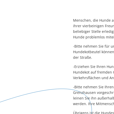
Menschen, die Hunde au
ihrer vierbeinigen Freu
beliebiger Stelle erle
Hunde problemlos mitei
-Bitte nehmen Sie für 
Hundekotbeutel können 
der Straße.
-Erziehen Sie Ihren Hu
Hundekot auf fremden G
Verkehrsflächen und An
-Bitte nehmen Sie Ihr
Grenzhausen vorgeschrie
leinen Sie ihn außerha
werden. Ihre Mitmensc
Übrigens ist die Hunde