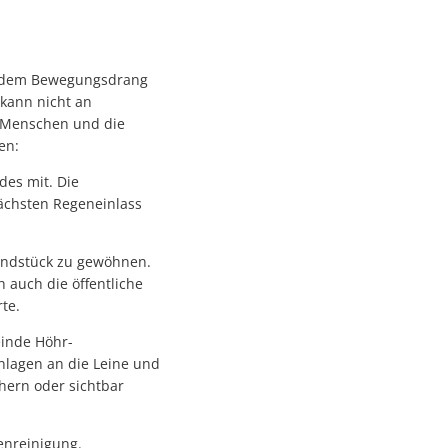
el dem Bewegungsdrang
 kann nicht an
e Menschen und die
en:
des mit. Die
ächsten Regeneinlass
rundstück zu gewöhnen.
 auch die öffentliche
te.
inde Höhr-
nlagen an die Leine und
hern oder sichtbar
enreinigung.