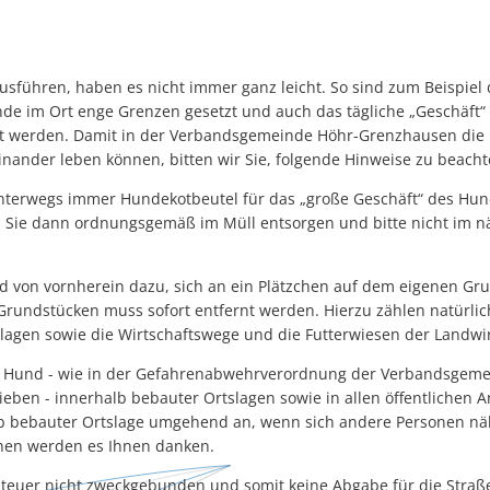
sführen, haben es nicht immer ganz leicht. So sind zum Beispi
nde im Ort enge Grenzen gesetzt und auch das tägliche „Geschäft“
digt werden. Damit in der Verbandsgemeinde Höhr-Grenzhausen di
nander leben können, bitten wir Sie, folgende Hinweise zu beacht
unterwegs immer Hundekotbeutel für das „große Geschäft“ des Hun
Sie dann ordnungsgemäß im Müll entsorgen und bitte nicht im n
nd von vornherein dazu, sich an ein Plätzchen auf dem eigenen G
rundstücken muss sofort entfernt werden. Hierzu zählen natürlich
lagen sowie die Wirtschaftswege und die Futterwiesen der Landwir
en Hund - wie in der Gefahrenabwehrverordnung der Verbandsgeme
ben - innerhalb bebauter Ortslagen sowie in allen öffentlichen A
lb bebauter Ortslage umgehend an, wenn sich andere Personen nä
hen werden es Ihnen danken.
steuer nicht zweckgebunden und somit keine Abgabe für die Straß