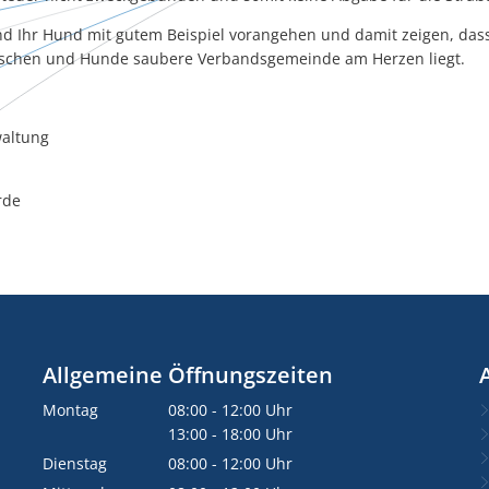
und Ihr Hund mit gutem Beispiel vorangehen und damit zeigen, das
schen und Hunde saubere Verbandsgemeinde am Herzen liegt.
altung
rde
Allgemeine Öffnungszeiten
Montag
08:00
-
12:00
Uhr
Von 08:00 bis 12:00 Uhr
13:00
-
18:00
Uhr
Von 13:00 bis 18:00 Uhr
Dienstag
08:00
-
12:00
Uhr
Von 08:00 bis 12:00 Uhr