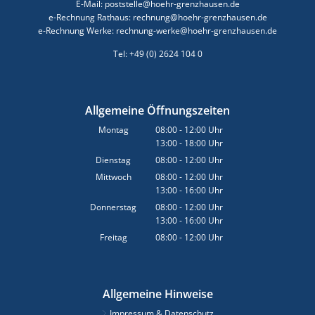
E-Mail: poststelle@hoehr-grenzhausen.de
e-Rechnung Rathaus: rechnung@hoehr-grenzhausen.de
e-Rechnung Werke: rechnung-werke@hoehr-grenzhausen.de
Tel: +49 (0) 2624 104 0
Allgemeine Öffnungszeiten
Montag
08:00
-
12:00
Uhr
13:00
-
18:00
Von 08:00 bis 12:00 Uhr
Uhr
Von 13:00 bis 18:00 Uhr
Dienstag
08:00
-
12:00
Uhr
Von 08:00 bis 12:00 Uhr
Mittwoch
08:00
-
12:00
Uhr
13:00
-
16:00
Von 08:00 bis 12:00 Uhr
Uhr
Von 13:00 bis 16:00 Uhr
Donnerstag
08:00
-
12:00
Uhr
13:00
-
16:00
Von 08:00 bis 12:00 Uhr
Uhr
Von 13:00 bis 16:00 Uhr
Freitag
08:00
-
12:00
Uhr
Von 08:00 bis 12:00 Uhr
Allgemeine Hinweise
Impressum & Datenschutz