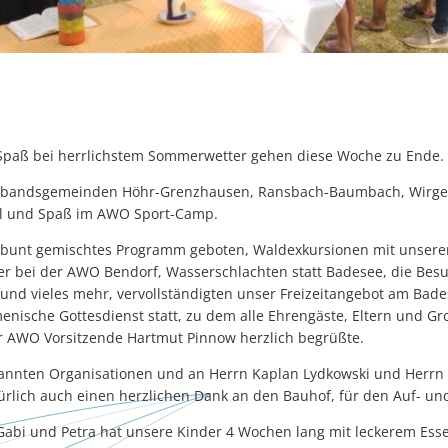
Spaß bei herrlichstem Sommerwetter gehen diese Woche zu Ende.
erbandsgemeinden Höhr-Grenzhausen, Ransbach-Baumbach, Wirge
el und Spaß im AWO Sport-Camp.
bunt gemischtes Programm geboten, Waldexkursionen mit unserem
ier bei der AWO Bendorf, Wasserschlachten statt Badesee, die Bes
l und vieles mehr, vervollständigten unser Freizeitangebot am Bad
nische Gottesdienst statt, zu dem alle Ehrengäste, Eltern und Gr
 AWO Vorsitzende Hartmut Pinnow herzlich begrüßte.
annten Organisationen und an Herrn Kaplan Lydkowski und Herrn 
ürlich auch einen herzlichen Dank an den Bauhof, für den Auf- un
bi und Petra hat unsere Kinder 4 Wochen lang mit leckerem Ess