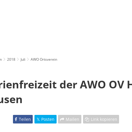
n
2018
Juli
AWO Ortsverein
rienfreizeit der AWO OV 
usen
Teilen
Posten
Mailen
Link kopieren