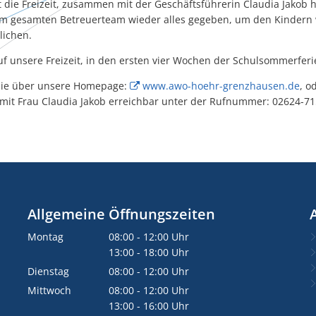
 die Freizeit, zusammen mit der Geschäftsführerin Claudia Jakob 
dem gesamten Betreuerteam wieder alles gegeben, um den Kinder
lichen.
f unsere Freizeit, in den ersten vier Wochen der Schulsommerferi
 Sie über unsere Homepage:
www.awo-hoehr-grenzhausen.de
, o
mit Frau Claudia Jakob erreichbar unter der Rufnummer: 02624-71
Allgemeine Öffnungszeiten
Montag
08:00
-
12:00
Uhr
Von 08:00 bis 12:00 Uhr
13:00
-
18:00
Uhr
Von 13:00 bis 18:00 Uhr
Dienstag
08:00
-
12:00
Uhr
Von 08:00 bis 12:00 Uhr
Mittwoch
08:00
-
12:00
Uhr
Von 08:00 bis 12:00 Uhr
13:00
-
16:00
Uhr