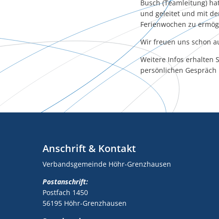
Busch (Teamleitung) hat
und geleitet und mit 
Ferienwochen zu ermög
Wir freuen uns schon au
Weitere Infos erhalten
persönlichen Gespräch 
Anschrift & Kontakt
Verbandsgemeinde Höhr-Grenzhausen
Postanschrift:
Postfach 1450
56195 Höhr-Grenzhausen