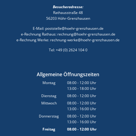
Besucheradresse:
Rathausstraße 48
56203 Höhr-Grenzhausen
E-Mail: poststelle@hoehr-grenzhausen.de
e-Rechnung Rathaus: rechnung@hoehr-grenzhausen.de
e-Rechnung Werke: rechnung-werke@hoehr-grenzhausen.de
Tel: +49 (0) 2624 104 0
Allgemeine Öffnungszeiten
Montag
08:00
-
12:00
Uhr
13:00
-
18:00
Von 08:00 bis 12:00 Uhr
Uhr
Von 13:00 bis 18:00 Uhr
Dienstag
08:00
-
12:00
Uhr
Von 08:00 bis 12:00 Uhr
Mittwoch
08:00
-
12:00
Uhr
13:00
-
16:00
Von 08:00 bis 12:00 Uhr
Uhr
Von 13:00 bis 16:00 Uhr
Donnerstag
08:00
-
12:00
Uhr
13:00
-
16:00
Von 08:00 bis 12:00 Uhr
Uhr
Von 13:00 bis 16:00 Uhr
Freitag
08:00
-
12:00
Uhr
Von 08:00 bis 12:00 Uhr