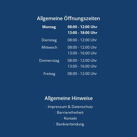
Allgemeine Öffnungszeiten
Montag
08:00
-
12:00
Uhr
13:00
-
18:00
Von 08:00 bis 12:00 Uhr
Uhr
Von 13:00 bis 18:00 Uhr
Dienstag
08:00
-
12:00
Uhr
Von 08:00 bis 12:00 Uhr
Mittwoch
08:00
-
12:00
Uhr
13:00
-
16:00
Von 08:00 bis 12:00 Uhr
Uhr
Von 13:00 bis 16:00 Uhr
Donnerstag
08:00
-
12:00
Uhr
13:00
-
16:00
Von 08:00 bis 12:00 Uhr
Uhr
Von 13:00 bis 16:00 Uhr
Freitag
08:00
-
12:00
Uhr
Von 08:00 bis 12:00 Uhr
Allgemeine Hinweise
Impressum & Datenschutz
Barrierefreiheit
Kontakt
Bankverbindung