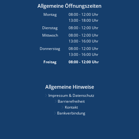
Allgemeine Öffnungszeiten
Montag
08:00
-
12:00
Uhr
13:00
-
18:00
Von 08:00 bis 12:00 Uhr
Uhr
Von 13:00 bis 18:00 Uhr
Dienstag
08:00
-
12:00
Uhr
Von 08:00 bis 12:00 Uhr
Mittwoch
08:00
-
12:00
Uhr
13:00
-
16:00
Von 08:00 bis 12:00 Uhr
Uhr
Von 13:00 bis 16:00 Uhr
Donnerstag
08:00
-
12:00
Uhr
13:00
-
16:00
Von 08:00 bis 12:00 Uhr
Uhr
Von 13:00 bis 16:00 Uhr
Freitag
08:00
-
12:00
Uhr
Von 08:00 bis 12:00 Uhr
Allgemeine Hinweise
Impressum & Datenschutz
Barrierefreiheit
Kontakt
Bankverbindung