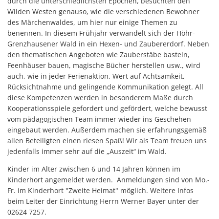
durch die unterschiedlichsten Epochen, besuchten den
Wilden Westen genauso, wie die verschiedenen Bewohner
des Märchenwaldes, um hier nur einige Themen zu
benennen. In diesem Frühjahr verwandelt sich der Höhr-
Grenzhausener Wald in ein Hexen- und Zaubererdorf. Neben
den thematischen Angeboten wie Zauberstäbe basteln,
Feenhäuser bauen, magische Bücher herstellen usw., wird
auch, wie in jeder Ferienaktion, Wert auf Achtsamkeit,
Rücksichtnahme und gelingende Kommunikation gelegt. All
diese Kompetenzen werden in besonderem Maße durch
Kooperationsspiele gefordert und gefördert, welche bewusst
vom pädagogischen Team immer wieder ins Geschehen
eingebaut werden. Außerdem machen sie erfahrungsgemäß
allen Beteiligten einen riesen Spaß! Wir als Team freuen uns
jedenfalls immer sehr auf die „Auszeit“ im Wald.
Kinder im Alter zwischen 6 und 14 Jahren können im
Kinderhort angemeldet werden. Anmeldungen sind von Mo.-
Fr. im Kinderhort "Zweite Heimat" möglich. Weitere Infos
beim Leiter der Einrichtung Herrn Werner Bayer unter der
02624 7257.