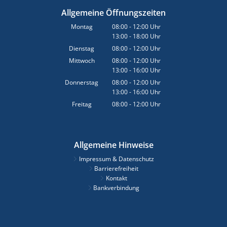
Allgemeine Öffnungszeiten
Montag
08:00
-
12:00
Uhr
13:00
-
18:00
Von 08:00 bis 12:00 Uhr
Uhr
Von 13:00 bis 18:00 Uhr
Dienstag
08:00
-
12:00
Uhr
Von 08:00 bis 12:00 Uhr
Mittwoch
08:00
-
12:00
Uhr
13:00
-
16:00
Von 08:00 bis 12:00 Uhr
Uhr
Von 13:00 bis 16:00 Uhr
Donnerstag
08:00
-
12:00
Uhr
13:00
-
16:00
Von 08:00 bis 12:00 Uhr
Uhr
Von 13:00 bis 16:00 Uhr
Freitag
08:00
-
12:00
Uhr
Von 08:00 bis 12:00 Uhr
Allgemeine Hinweise
Impressum & Datenschutz
Barrierefreiheit
Kontakt
Bankverbindung