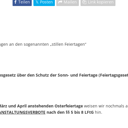
Teilen
Posten
Mailen
Link kopieren
ngen an den sogenannten „stillen Feiertagen“
sgesetz über den Schutz der Sonn- und Feiertage (Feiertagsgesetz
ärz und April anstehenden Osterfeiertage
weisen wir nochmals au
ANSTALTUNGSVERBOTE
nach den §§ 5 bis 8 LFtG
hin.