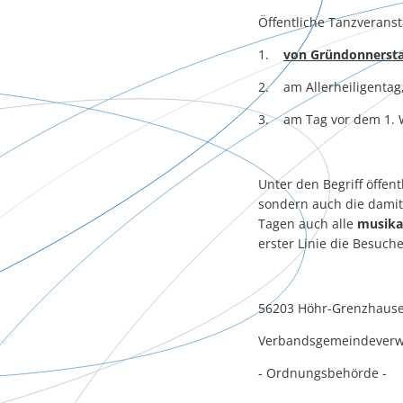
Öffentliche Tanzverans
1.
von Gründonnerstag
2. am Allerheiligentag
3. am Tag vor dem 1. W
Unter den Begriff öffent
sondern auch die dami
Tagen auch alle
musika
erster Linie die Besuch
56203 Höhr-Grenzhause
Verbandsgemeindeverw
- Ordnungsbehörde -