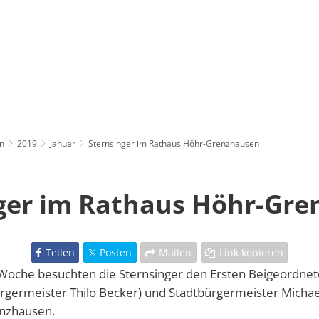
n
2019
Januar
Sternsinger im Rathaus Höhr-Grenzhausen
ger im Rathaus Höhr-Gr
Teilen
Posten
Mailen
Link kopieren
Woche besuchten die Sternsinger den Ersten Beigeordnete
ürgermeister Thilo Becker) und Stadtbürgermeister Michae
enzhausen.