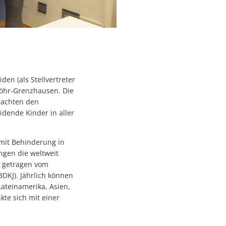
en (als Stellvertreter
Höhr-Grenzhausen. Die
rachten den
dende Kinder in aller
 mit Behinderung in
ingen die weltweit
rd getragen vom
DKJ). Jährlich können
Lateinamerika, Asien,
te sich mit einer