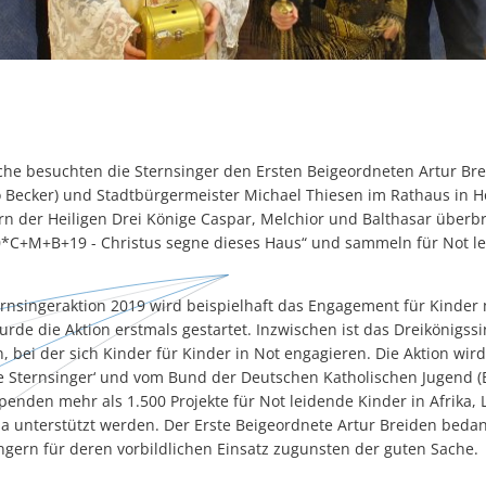
e besuchten die Sternsinger den Ersten Beigeordneten Artur Breid
o Becker) und Stadtbürgermeister Michael Thiesen im Rathaus in 
n der Heiligen Drei Könige Caspar, Melchior und Balthasar überb
0*C+M+B+19 - Christus segne dieses Haus“ und sammeln für Not lei
ernsingeraktion 2019 wird beispielhaft das Engagement für Kinder
wurde die Aktion erstmals gestartet. Inzwischen ist das Dreikönigss
on, bei der sich Kinder für Kinder in Not engagieren. Die Aktion wi
e Sternsinger‘ und vom Bund der Deutschen Katholischen Jugend (B
nden mehr als 1.500 Projekte für Not leidende Kinder in Afrika, 
 unterstützt werden. Der Erste Beigeordnete Artur Breiden bedank
ngern für deren vorbildlichen Einsatz zugunsten der guten Sache.