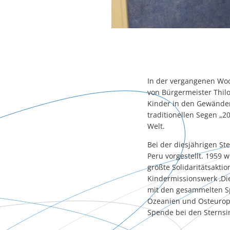
In der vergangenen Woch
von Bürgermeister Thil
Kinder in den Gewänder
traditionellen Segen „2
Welt.
Bei der diesjährigen St
Peru vorgestellt. 1959 
größte Solidaritätsakti
Kindermissionswerk ‚Di
mit den gesammelten Spe
Ozeanien und Osteuropa
Spende bei den Sternsi